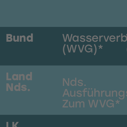
Bund
Wasserver
(WVG)*
Land
Nds.
Nds.
Ausführung
Zum WVG*
LK,