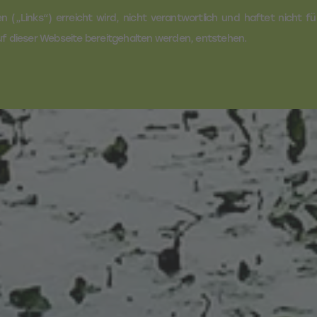
n („Links“) erreicht wird, nicht verantwortlich und haftet nicht fü
uf dieser Webseite bereitgehalten werden, entstehen.