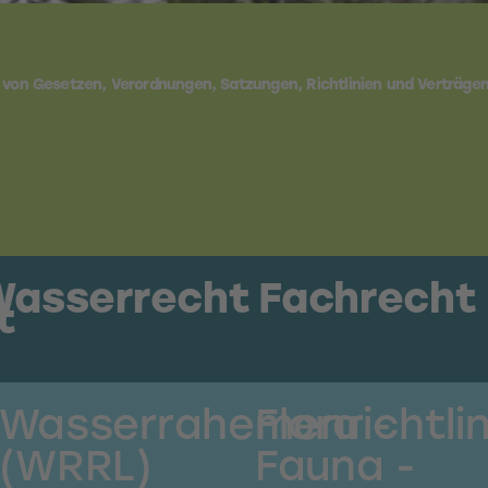
von Gesetzen, Verordnungen, Satzungen, Richtlinien und Verträge
asserrecht
Fachrecht
t
Wasserrahemenrichtli
Flora -
(WRRL)
Fauna -