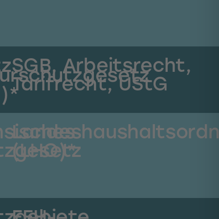
tz
SGB, Arbeitsrecht,
urschutzgesetz
Tarifrecht, UStG
)*
hsisches
Landeshaushaltsord
tzgesetz
(LHO)*
tzgebiete,
FFH-