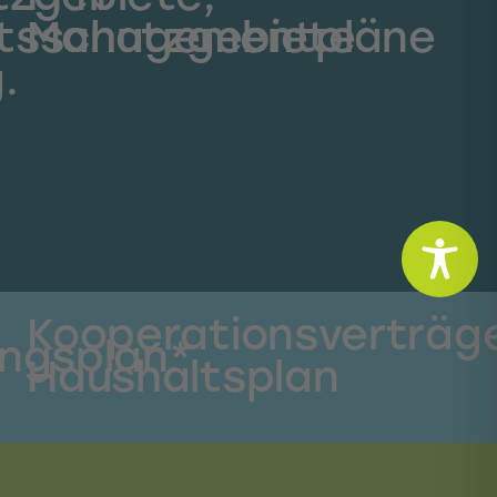
tsschutzgebiete
Managementpläne
.
Kooperationsverträg
ungsplan*
Haushaltsplan