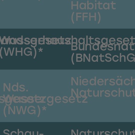
Habitat
(FFH)
bandsgesetz
Wasserhaushaltsgese
Bundesnat
(WHG)*
(BNatSchG
Niedersäc
Nds.
Naturschu
sgesetz
Wassergesetz
(NWG)*
Schau-
Naturschu