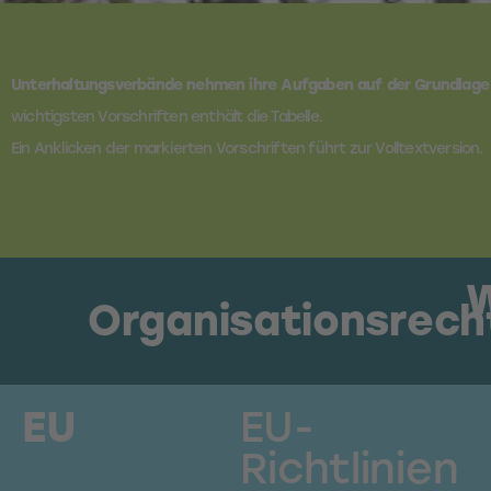
Unterhaltungsverbände nehmen ihre
Aufgaben
auf der Grundlage 
wichtigsten Vorschriften enthält die Tabelle.
Ein Anklicken der markierten Vorschriften führt zur Volltextversion.
W
Organisationsrech
EU
EU-
Richtlinien