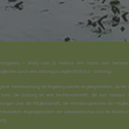
ndsgesetz – WVG) vom 12. Februar 1991 räumt dem Verband 
liedern durch eine Satzung zu regeln (WVG § 6 – Satzung).
ener Verantwortung die Regelung solcher Angelegenheiten, die ihn 
kann. Die Satzung ist eine Rechtsvorschrift, die vom Verband m
mungen über die Mitgliedschaft, die Vertretungsrechte der Mitglie
mitarbeiter, Angelegenheiten der Gewässerschau und die Beziehun
ung.