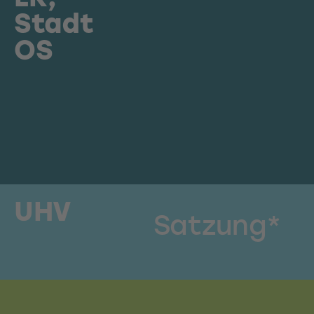
Stadt
OS
UHV
Satzung*