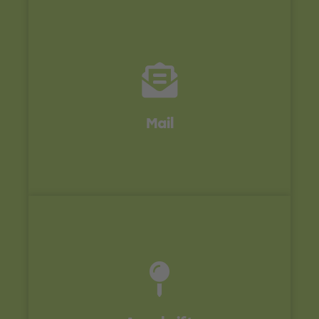
Zentrale
office@uhv96.de
Mail
Unterhaltungsverband Nr. 96 "Hase-Bever"
Mindener Straße 206, 49084 Osnabrück