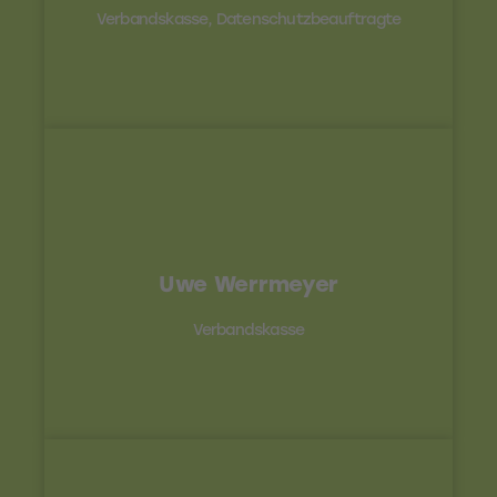
tigchelaar@uhv96.de
Verbandskasse, Datenschutzbeauftragte
Kontakt
Uwe Werrmeyer
0541 - 770 77-13 /
werrmeyer@uhv96.de
Verbandskasse