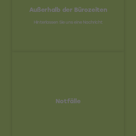
Kontakt
Außerhalb der Bürozeiten
office@uhv96.de
Hinterlassen Sie uns eine Nachricht
Bei Notfällen wie z.B. Hochwasserereignissen, können
Sie den Gewässerschutzalarmdienst unter 0541 - 501
41 39 sowie Herrn Tegtbauer und Herrn Kampmeyer zu
Notfälle
Hause erreichen. Gerrit Tegtbauer: 0160 - 71 07 946 /
Tobias Kampmeyer: 0171 - 9783598