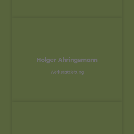
Kontakt
Holger Ahringsmann
0541 - 770 77-18 /
ahringsmann@uhv96.de
Werkstattleitung