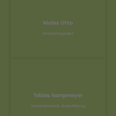
Kontakt
Niclas Otto
0541 - 770 77-21 / otto@uhv96.de
Verbandsingenieur
Kontakt
kampmeyer@uhv96.de / 0171 -
Tobias Kampmeyer
9783598 / 0541 - 7707716 / 0541 -
Verbandstechnik, Bauhofleitung
7707716