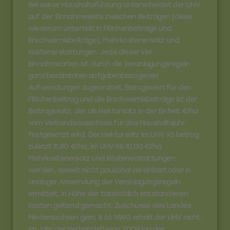
Bei seiner Haushaltsführung unterscheidet der UHV
auf der Einnahmeseite zwischen Beiträgen (diese
wiederum unterteilt in Flächenbeiträge und
Erschwernisbeiträge), Mehrkostenersatz und
Kostenerstattungen. Jede dieser vier
Einnahmearten ist durch die Veranlagungsregeln
ganz bestimmten aufgabenbezogenen
Aufwendungen zugeordnet. Bezugswert für den
Flächenbeitrag und die Erschwernisbeiträge ist der
Beitragssatz, der als Hektarsatz in der Einheit €/ha
vom Verbandsausschuss für das Haushaltsjahr
festgesetzt wird. Der Hektarsatz im UHV 93 betrug
zuletzt 11,80 €/ha, im UHV 96 10,00 €/ha.
Mehrkostenersatz und Kostenerstattungen
werden, soweit nicht pauschal vereinbart oder in
analoger Anwendung der Veranlagungsregeln
ermittelt, in Höhe der tatsächlich entstandenen
Kosten geltend gemacht. Zuschüsse des Landes
Niedersachsen gem. § 66 NWG erhält der UHV nicht.
Im Jahr der Verbandsfusion 2009 lag der