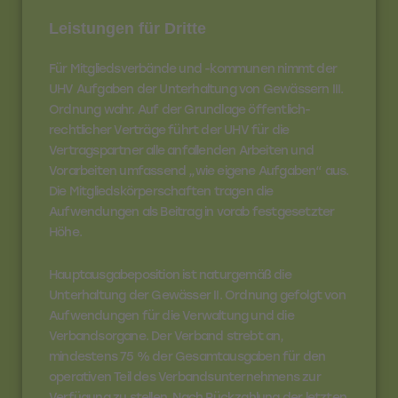
Leistungen für Dritte
Für Mitgliedsverbände und -kommunen nimmt der
UHV Aufgaben der Unterhaltung von Gewässern III.
Ordnung wahr. Auf der Grundlage öffentlich-
rechtlicher Verträge führt der UHV für die
Vertragspartner alle anfallenden Arbeiten und
Vorarbeiten umfassend „wie eigene Aufgaben“ aus.
Die Mitgliedskörperschaften tragen die
Aufwendungen als Beitrag in vorab festgesetzter
Höhe.
Hauptausgabeposition
ist naturgemäß die
Unterhaltung der Gewässer II. Ordnung gefolgt von
Aufwendungen für die Verwaltung und die
Verbandsorgane. Der Verband strebt an,
mindestens 75 % der Gesamtausgaben für den
operativen Teil des Verbandsunternehmens zur
Verfügung zu stellen. Nach Rückzahlung der letzten